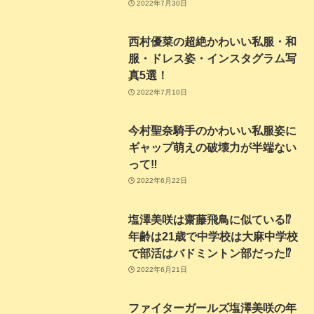
2022年7月30日
西村優菜の超絶かわいい私服・和
服・ドレス姿・インスタグラム写
真5選！
2022年7月10日
今村聖奈騎手のかわいい私服姿に
ギャップ萌えの破壊力が半端ない
って‼
2022年6月22日
塩澤美咲は齋藤飛鳥に似ている⁉
年齢は21歳で中学校は大麻中学校
で部活はバドミントン部だった⁉
2022年6月21日
ファイターガールズ塩澤美咲の年