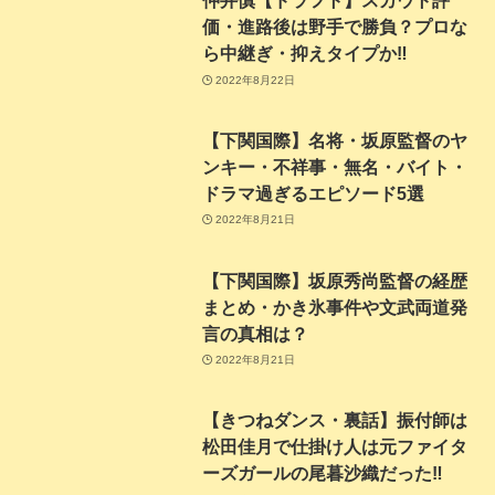
仲井慎【ドラフト】スカウト評
価・進路後は野手で勝負？プロな
ら中継ぎ・抑えタイプか‼
2022年8月22日
【下関国際】名将・坂原監督のヤ
ンキー・不祥事・無名・バイト・
ドラマ過ぎるエピソード5選
2022年8月21日
【下関国際】坂原秀尚監督の経歴
まとめ・かき氷事件や文武両道発
言の真相は？
2022年8月21日
【きつねダンス・裏話】振付師は
松田佳月で仕掛け人は元ファイタ
ーズガールの尾暮沙織だった‼