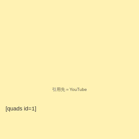
引用先＝YouTube
[quads id=1]