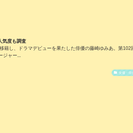
人気度も調査
に移籍し、ドラマデビューを果たした俳優の藤崎ゆみあ。第102
ャー...
女優・俳