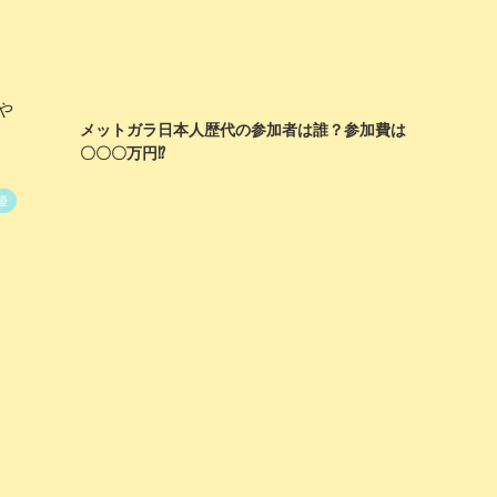
や
メットガラ日本人歴代の参加者は誰？参加費は
〇〇〇万円⁉
優