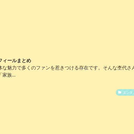
フィールまとめ
体な魅力で多くのファンを惹きつける存在です。そんな杢代さ
族...
エンタ