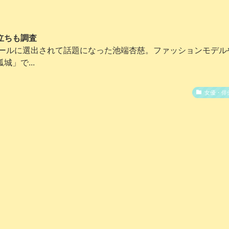
立ちも調査
ガールに選出されて話題になった池端杏慈。ファッションモデル
」で...
女優・俳