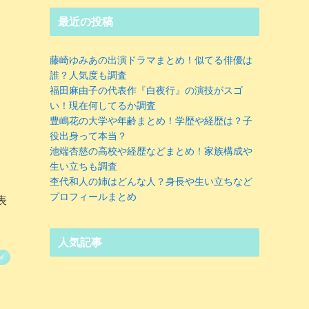
最近の投稿
藤崎ゆみあの出演ドラマまとめ！似てる俳優は
誰？人気度も調査
福田麻由子の代表作『白夜行』の演技がスゴ
い！現在何してるか調査
豊嶋花の大学や年齢まとめ！学歴や経歴は？子
役出身って本当？
池端杏慈の高校や経歴などまとめ！家族構成や
生い立ちも調査
杢代和人の姉はどんな人？身長や生い立ちなど
プロフィールまとめ
表
人気記事
メ