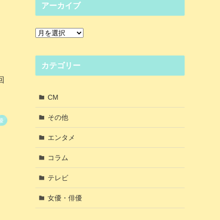
アーカイブ
ア
ー
カ
イ
カテゴリー
ブ
回
CM
その他
優
エンタメ
コラム
テレビ
女優・俳優