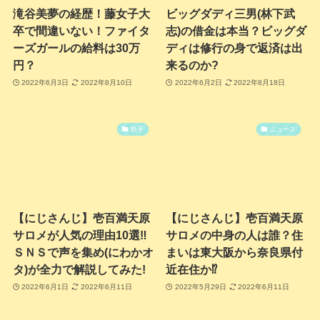
滝谷美夢の経歴！藤女子大
ビッグダディ三男(林下武
卒で間違いない！ファイタ
志)の借金は本当？ビッグダ
ーズガールの給料は30万
ディは修行の身で返済は出
円？
来るのか?
2022年6月3日
2022年8月10日
2022年6月2日
2022年8月18日
歌手
ニュース
【にじさんじ】壱百満天原
【にじさんじ】壱百満天原
サロメが人気の理由10選‼
サロメの中身の人は誰？住
ＳＮＳで声を集め(にわかオ
まいは東大阪から奈良県付
タ)が全力で解説してみた!
近在住か⁉
2022年6月1日
2022年6月11日
2022年5月29日
2022年6月11日