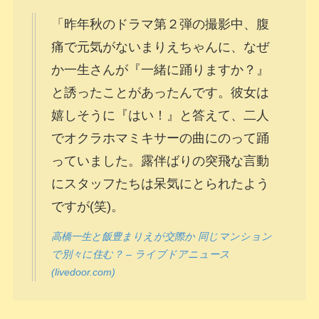
「昨年秋のドラマ第２弾の撮影中、腹
痛で元気がないまりえちゃんに、なぜ
か一生さんが『一緒に踊りますか？』
と誘ったことがあったんです。彼女は
嬉しそうに『はい！』と答えて、二人
でオクラホマミキサーの曲にのって踊
っていました。露伴ばりの突飛な言動
にスタッフたちは呆気にとられたよう
ですが(笑)。
高橋一生と飯豊まりえが交際か 同じマンション
で別々に住む？ – ライブドアニュース
(livedoor.com)