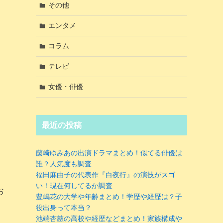
その他
エンタメ
コラム
テレビ
女優・俳優
最近の投稿
藤崎ゆみあの出演ドラマまとめ！似てる俳優は
誰？人気度も調査
福田麻由子の代表作『白夜行』の演技がスゴ
い！現在何してるか調査
お
豊嶋花の大学や年齢まとめ！学歴や経歴は？子
役出身って本当？
池端杏慈の高校や経歴などまとめ！家族構成や