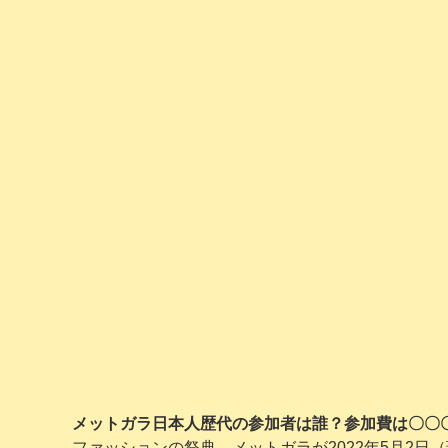
メットガラ日本人歴代の参加者は誰？参加費は〇〇
ファッションの祭典、メットガラが2022年5月2日