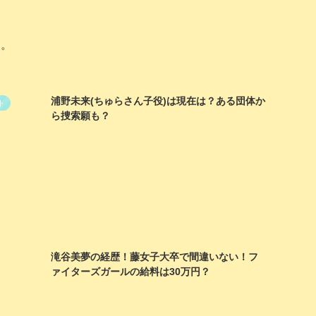
た。
浦野未来(ちゅらさん子役)は現在は？ある団体か
ト
ら捜索願も？
滝谷美夢の経歴！藤女子大卒で間違いない！フ
ァイターズガールの給料は30万円？