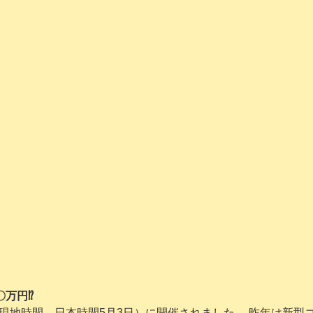
〇万円⁉
（現地時間、日本時間5月3日）に開催されました。 昨年は新型