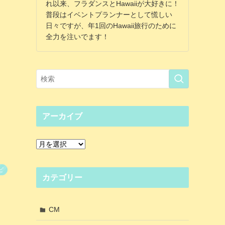
れ以来、フラダンスとHawaiiが大好きに！
普段はイベントプランナーとして慌しい
日々ですが、年1回のHawaii旅行のために
全力を注いでます！
アーカイブ
ア
ー
カ
ビ
イ
カテゴリー
ブ
CM