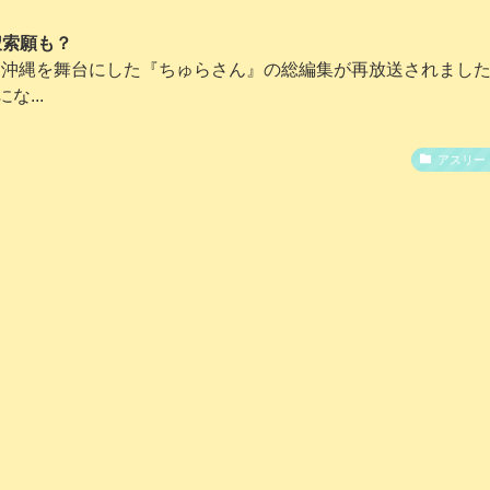
捜索願も？
、沖縄を舞台にした『ちゅらさん』の総編集が再放送されまし
...
アスリー