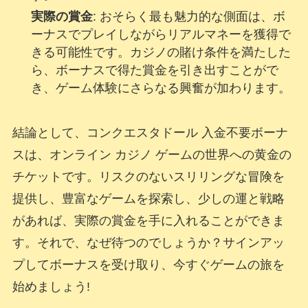
実際の賞金
: おそらく最も魅力的な側面は、ボ
ーナスでプレイしながらリアルマネーを獲得で
きる可能性です。カジノの賭け条件を満たした
ら、ボーナスで得た賞金を引き出すことがで
き、ゲーム体験にさらなる興奮が加わります。
結論として、コンクエスタドール 入金不要ボーナ
スは、オンライン カジノ ゲームの世界への黄金の
チケットです。リスクのないスリリングな冒険を
提供し、豊富なゲームを探索し、少しの運と戦略
があれば、実際の賞金を手に入れることができま
す。それで、なぜ待つのでしょうか？サインアッ
プしてボーナスを受け取り、今すぐゲームの旅を
始めましょう!