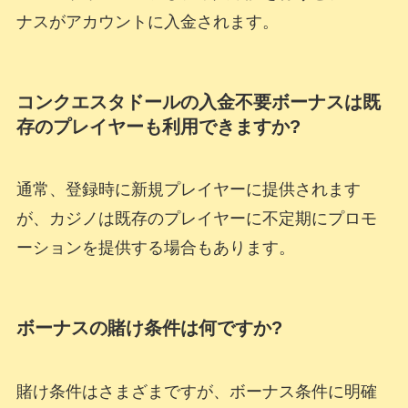
ナスがアカウントに入金されます。
コンクエスタドールの入金不要ボーナスは既
存のプレイヤーも利用できますか?
通常、登録時に新規プレイヤーに提供されます
が、カジノは既存のプレイヤーに不定期にプロモ
ーションを提供する場合もあります。
ボーナスの賭け条件は何ですか?
賭け条件はさまざまですが、ボーナス条件に明確