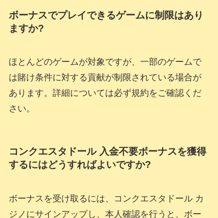
ボーナスでプレイできるゲームに制限はあり
ますか?
ほとんどのゲームが対象ですが、一部のゲームで
は賭け条件に対する貢献が制限されている場合が
あります。詳細については必ず規約をご確認くだ
さい。
コンクエスタドール 入金不要ボーナスを獲得
するにはどうすればよいですか?
ボーナスを受け取るには、コンクエスタドール カ
ジノにサインアップし、本人確認を行うと、ボー