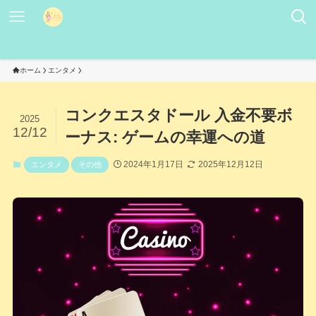
ホーム
エンタメ
コンクエスタドール 入金不要ボ
2025
12/12
ーナス: ゲームの幸運への道
2024年1月17日
2025年12月12日
エンタメ
その他