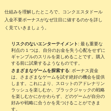
仕組みを理解したところで、コンクエスタドール
入金不要ボーナスがなぜ注目に値するのかを詳し
く見ていきましょう。
リスクのないエンターテイメント
: 最も重要な
利点の 1 つは、自分のお金を失う心配をせずに
ギャンブルのスリルを楽しめることです。購入
する前に試乗するようなものです。
さまざまなゲームを探索する
: ボーナス資金
は、さまざまなゲームを試す絶好の機会を提供
します。これにより、スロットのアドレナリン
ラッシュを楽しむか、ブラックジャックの戦略
を楽しむかにかかわらず、どのゲームが自分の
好みや戦略に合うかを見つけることができま
す。