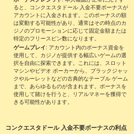
ると、コンクエスタドール 入金不要ボーナスが
アカウントに入金されます。このボーナスの額
は変動する可能性があり、通常はその時点のカ
ジノのプロモーションに応じて固定金額または
特定のフリースピン数になります。
ゲームプレイ
: アカウント内のボーナス資金を
使用して、カジノが提供する幅広いゲームの選
択を自由に探索できます。これには、スロット
マシンやビデオ ポーカーから、ブラックジャッ
クやルーレットなどの古典的なテーブル ゲーム
まで、あらゆるものが含まれます。ボーナスを
使用して賭けを行うと、リアルマネーを獲得で
きる可能性があります。
コンクエスタドール 入金不要ボーナスの利点