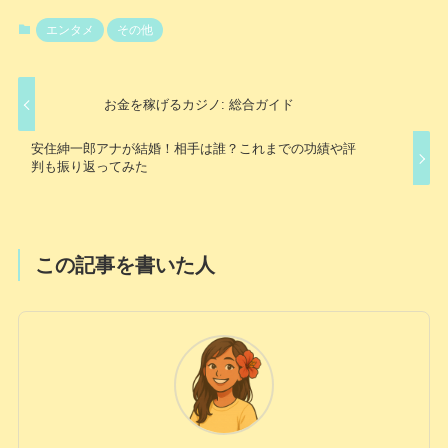
エンタメ
その他
お金を稼げるカジノ: 総合ガイド
安住紳一郎アナが結婚！相手は誰？これまでの功績や評
判も振り返ってみた
この記事を書いた人