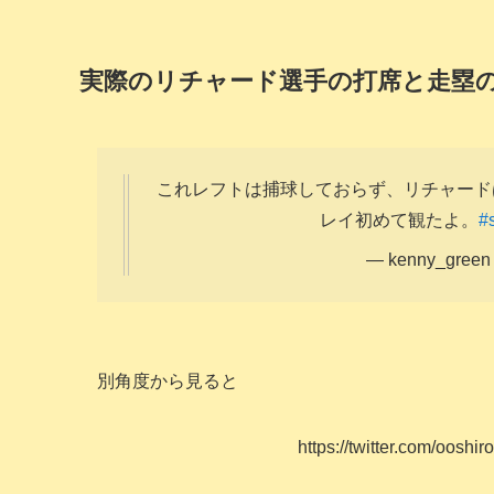
実際のリチャード選手の打席と走塁
これレフトは捕球しておらず、リチャード
レイ初めて観たよ。
#
— kenny_green
別角度から見ると
https://twitter.com/oosh