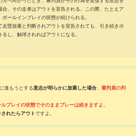
の方へ向かったとき、審判員がその行為を走塁する意思を
場合、その走者はアウトを宣告される。この際、たとえア
、ボールインプレイの状態が続けられる。
て走塁放棄と判断されアウトを宣告されても、引き続きボ
きるし、触球されればアウトになる。
)に進もうとする
意志が明らかに放棄した場合
、
審判員の判
ールプレイの状態でそのままプレーは続きますよ
。
チされたらアウト
ですよ。