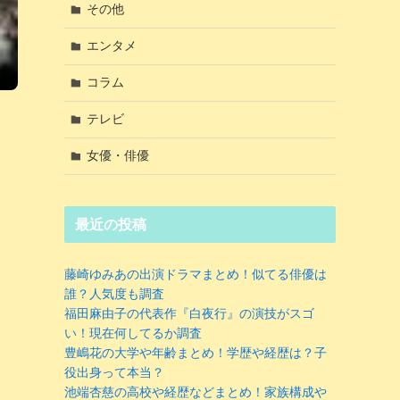
その他
エンタメ
コラム
テレビ
女優・俳優
最近の投稿
藤崎ゆみあの出演ドラマまとめ！似てる俳優は
誰？人気度も調査
福田麻由子の代表作『白夜行』の演技がスゴ
い！現在何してるか調査
豊嶋花の大学や年齢まとめ！学歴や経歴は？子
役出身って本当？
池端杏慈の高校や経歴などまとめ！家族構成や