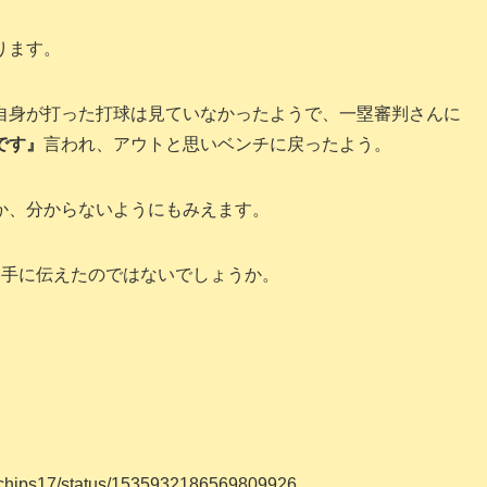
ります。
自身が打った打球は見ていなかったようで、一塁審判さんに
です』
言われ、アウトと思いベンチに戻ったよう。
か、分からないようにもみえます。
選手に伝えたのではないでしょうか。
co_chips17/status/1535932186569809926