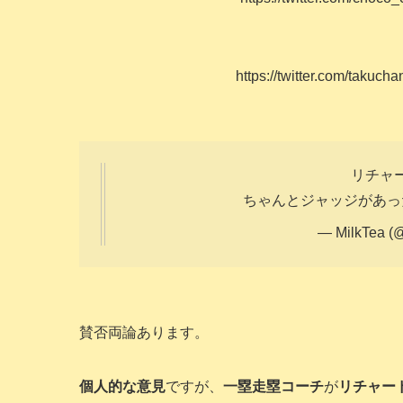
https://twitter.com/taku
リチャ
ちゃんとジャッジがあっ
— MilkTea (
賛否両論あります。
個人的な意見
ですが、
一塁走塁コーチ
が
リチャー