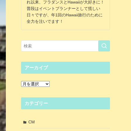
れ以来、フラダンスとHawaiiが大好きに！
普段はイベントプランナーとして慌しい
日々ですが、年1回のHawaii旅行のために
全力を注いでます！
アーカイブ
ア
ー
カ
イ
カテゴリー
ブ
CM