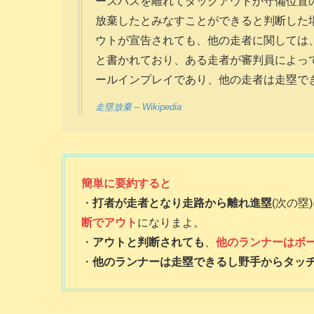
ースパスを離れてダッグアウトか守備位置
放棄したとみなすことができると判断した
ウトが宣告されても、他の走者に関しては
と書かれており、ある走者が審判員によっ
ールインプレイであり、他の走者は走塁で
走塁放棄 – Wikipedia
簡単に要約すると
・
打者が走者となり走路から離れ進塁
(次の塁
断でアウト
になりまよ。
・
アウトと判断されても
、
他のランナーはボ
・
他のランナーは走塁できるし野手からタッ