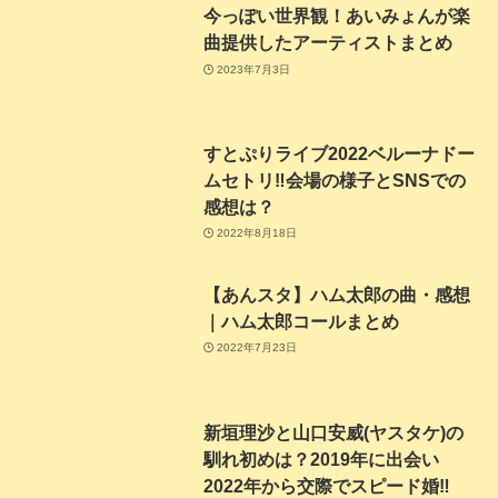
今っぽい世界観！あいみょんが楽
曲提供したアーティストまとめ
2023年7月3日
すとぷりライブ2022ベルーナドー
ムセトリ‼会場の様子とSNSでの
感想は？
2022年8月18日
【あんスタ】ハム太郎の曲・感想
｜ハム太郎コールまとめ
2022年7月23日
新垣理沙と山口安威(ヤスタケ)の
馴れ初めは？2019年に出会い
2022年から交際でスピード婚‼