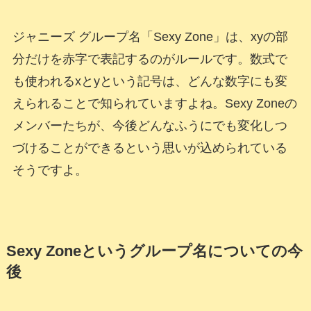
ジャニーズ グループ名「Sexy Zone」は、xyの部
分だけを赤字で表記するのがルールです。数式で
も使われるxとyという記号は、どんな数字にも変
えられることで知られていますよね。Sexy Zoneの
メンバーたちが、今後どんなふうにでも変化しつ
づけることができるという思いが込められている
そうですよ。
Sexy Zoneというグループ名についての今
後