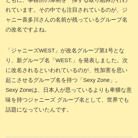
れています。その中でも注目されているのが、ジ
ャニー喜多川さんの名前が残っているグループ名
の改名ですよね。
「ジャニーズWEST」が改名グループ第1号とな
り、新グループ名「WEST.」を発表しました。次
に改名されるといわれているのが、性加害を思い
起こさせるグループ名を持つ「Sexy Zone」。
Sexy Zoneは、日本人が思っているよりも卑猥な意
味を持つジャニーズ グループ名として、世界でも
話題になっていたんです。