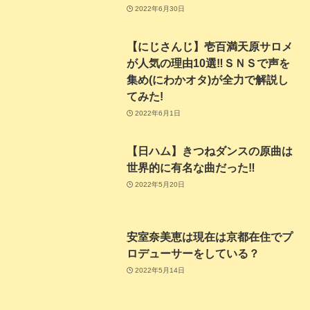
2022年6月30日
【にじさんじ】壱百満天原サロメ
が人気の理由10選‼ＳＮＳで声を
集め(にわかオタ)が全力で解説し
てみた!
2022年6月1日
【日ハム】きつねダンスの原曲は
世界的に有名な曲だった‼
2022年5月20日
安室奈美恵は現在は京都在住でプ
ロデューサーをしている？
2022年5月14日