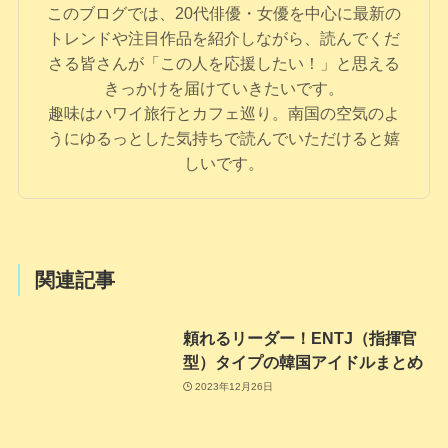
このブログでは、20代俳優・女優を中心に最新の
トレンドや注目作品を紹介しながら、読んでくだ
さる皆さんが「この人を応援したい！」と思える
きっかけを届けていきたいです。
趣味はハワイ旅行とカフェ巡り。南国の空気のよ
うにゆるっとした気持ちで読んでいただけると嬉
しいです。
関連記事
頼れるリーダー！ENTJ（指揮官
型）タイプの韓国アイドルまとめ
2023年12月26日