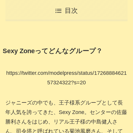
目次
Sexy Zoneってどんなグループ？
https://twitter.com/modelpress/status/17268884621
57324322?s=20
ジャニーズの中でも、王子様系グループとして長
年人気を誇ってきた、Sexy Zone。センターの佐藤
勝利さんをはじめ、リアル王子様の中島健人さ
ん、司令塔と呼ばれている菊池風磨さん、そして