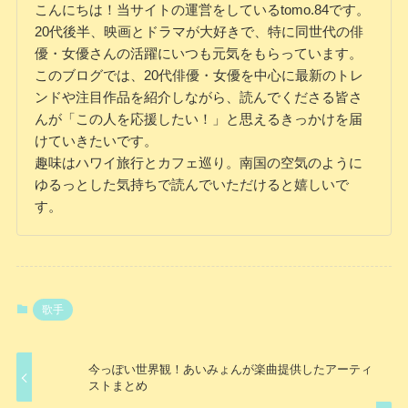
こんにちは！当サイトの運営をしているtomo.84です。
20代後半、映画とドラマが大好きで、特に同世代の俳
優・女優さんの活躍にいつも元気をもらっています。
このブログでは、20代俳優・女優を中心に最新のトレ
ンドや注目作品を紹介しながら、読んでくださる皆さ
んが「この人を応援したい！」と思えるきっかけを届
けていきたいです。
趣味はハワイ旅行とカフェ巡り。南国の空気のように
ゆるっとした気持ちで読んでいただけると嬉しいで
す。
歌手
今っぽい世界観！あいみょんが楽曲提供したアーティ
ストまとめ