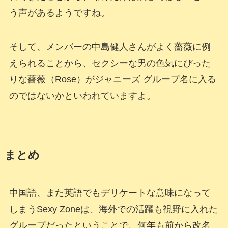
う声があるようですね。
そして、メンバーの中島健人さんがよく薔薇に例
えられることから、セクシーな男の色気にぴった
りな薔薇（Rose）がジャニーズ グループ名に入る
のではないかといわれていますよ。
まとめ
中国語、また英語でもデリケートな意味になって
しまうSexy Zoneは、海外での活躍も視野に入れた
グループだったということで、何年も前から改名