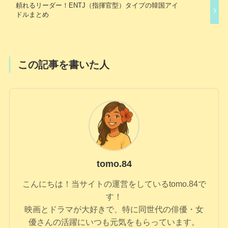
頼れるリーダー！ENTJ（指揮官型）タイプの韓国アイ
ドルまとめ
この記事を書いた人
tomo.84
こんにちは！当サイトの運営をしているtomo.84で
す！
映画とドラマが大好きで、特に同世代の俳優・女
優さんの活躍にいつも元気をもらっています。