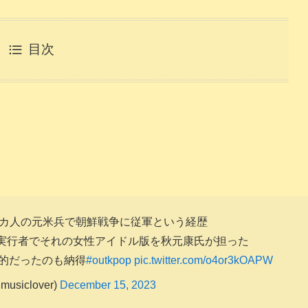
目次
カ人の元米兵で朝鮮戦争に従軍という経歴
の実行者でそれの女性アイドル版を秋元康氏が担った
力的だったのも納得
#outkpop
pic.twitter.com/o4or3kOAPW
usiclover)
December 15, 2023