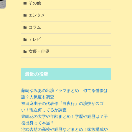
その他
エンタメ
コラム
テレビ
女優・俳優
最近の投稿
藤崎ゆみあの出演ドラマまとめ！似てる俳優は
誰？人気度も調査
福田麻由子の代表作『白夜行』の演技がスゴ
い！現在何してるか調査
豊嶋花の大学や年齢まとめ！学歴や経歴は？子
役出身って本当？
池端杏慈の高校や経歴などまとめ！家族構成や