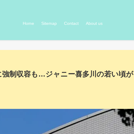
Home
Sitemap
Contact
About us
に強制収容も…ジャニー喜多川の若い頃が