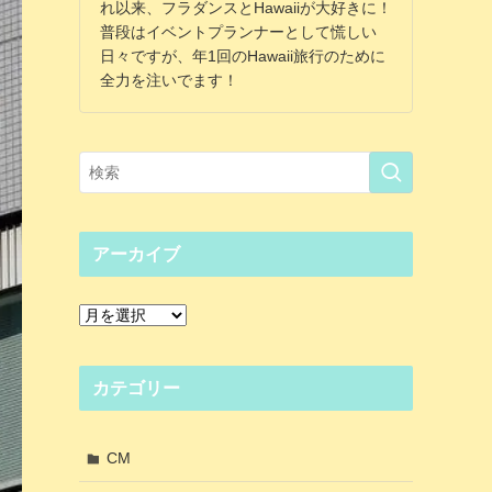
れ以来、フラダンスとHawaiiが大好きに！
普段はイベントプランナーとして慌しい
日々ですが、年1回のHawaii旅行のために
全力を注いでます！
アーカイブ
ア
ー
カ
イ
カテゴリー
ブ
CM