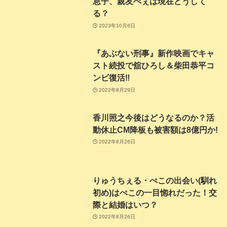
息子、親友ぺぇは現在どうして
る？
2023年10月6日
『あぶない刑事』新作映画でキャ
スト続投で舘ひろし＆柴田恭平コ
ンビ復活‼
2022年8月29日
香川照之今後はどうなるのか？活
動休止CM降板も被害額は8億円か!
2022年8月26日
りゅうちぇる・ぺこの出会い(馴れ
初め)はぺこの一目惚れだった！交
際と結婚はいつ？
2022年8月26日