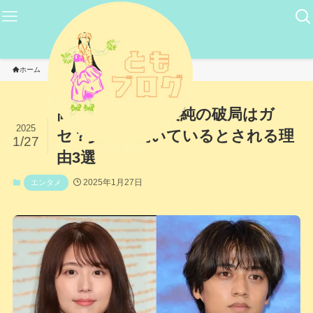
ホーム
エンタメ
高橋海人と有村架純の破局はガ
2025
セ？交際が続いているとされる理
1/27
由3選
2025年1月27日
エンタメ