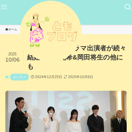
ホーム
エンタメ
『いい夫婦』ドラマ出演者が続々
2025
結婚！高畑充希&岡田将生の他に
10/06
も
2024年12月25日
2025年10月6日
エンタメ