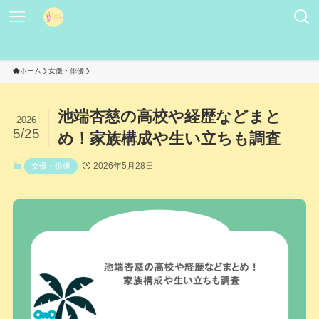
ホーム
女優・俳優
池端杏慈の高校や経歴などまと
2026
5/25
め！家族構成や生い立ちも調査
2026年5月28日
女優・俳優